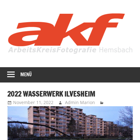
Zum
Inhalt
springen
Fotografie
AKF
in
MENÜ
Hemsbach
ihrer
ganzen
2022 WASSERWERK ILVESHEIM
Vielfalt
November 11, 2022
Admin Marion