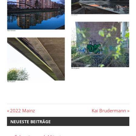
Beitragsnavigation
Vorheriger
Nächster
2022 Mainz
Kai Brudermann
Beitrag:
Beitrag:
NEUESTE BEITRÄGE