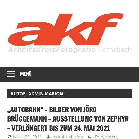
Zum
Inhalt
springen
Fotografie
AKF
in
MENÜ
Hemsbach
ihrer
ganzen
AUTOR:
ADMIN MARION
Vielfalt
„AUTOBAHN“ – BILDER VON JÖRG
BRÜGGEMANN – AUSSTELLUNG VON ZEPHYR
– VERLÄNGERT BIS ZUM 24. MAI 2021
März 21, 2021
Admin Marion
Fotografen
,