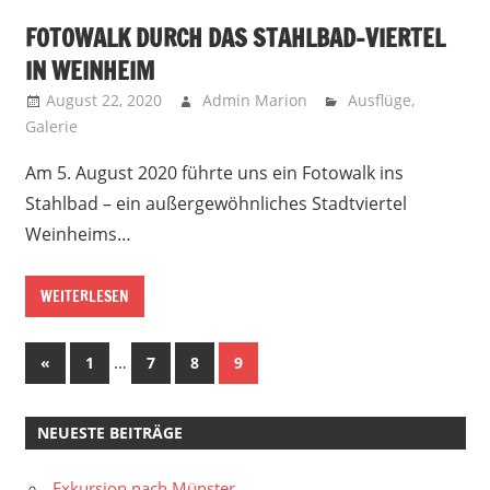
FOTOWALK DURCH DAS STAHLBAD-VIERTEL
IN WEINHEIM
August 22, 2020
Admin Marion
Ausflüge
,
Galerie
Am 5. August 2020 führte uns ein Fotowalk ins
Stahlbad – ein außergewöhnliches Stadtviertel
Weinheims…
WEITERLESEN
Seitennummerierung
Vorherige
…
«
1
7
8
9
Beiträge
der
NEUESTE BEITRÄGE
Beiträge
Exkursion nach Münster