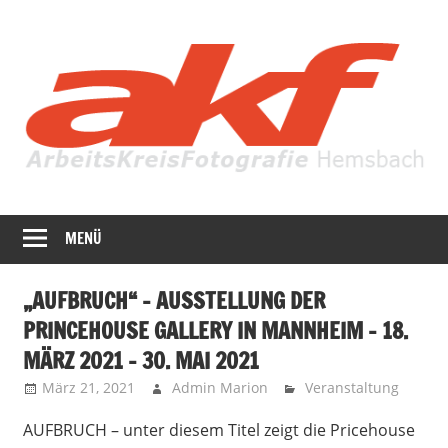
Zum
Inhalt
springen
Fotografie
AKF
in
MENÜ
Hemsbach
ihrer
ganzen
„AUFBRUCH“ – AUSSTELLUNG DER
Vielfalt
PRINCEHOUSE GALLERY IN MANNHEIM – 18.
MÄRZ 2021 – 30. MAI 2021
März 21, 2021
Admin Marion
Veranstaltung
AUFBRUCH – unter diesem Titel zeigt die Pricehouse