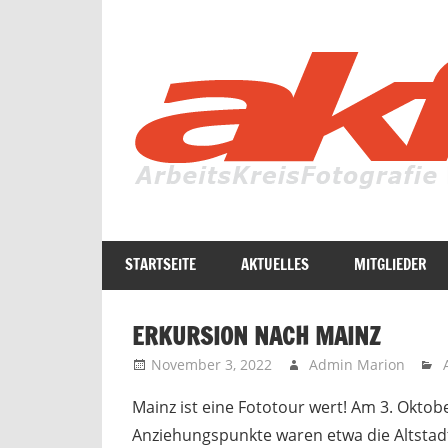
Zum
Inhalt
springen
Fotografie
in
STARTSEITE
AKTUELLES
MITGLIEDER
ihrer
ganzen
Vielfalt
ERKURSION NACH MAINZ
November 3, 2022
Admin Marion
Mainz ist eine Fototour wert! Am 3. Oktob
Anziehungspunkte waren etwa die Altsta