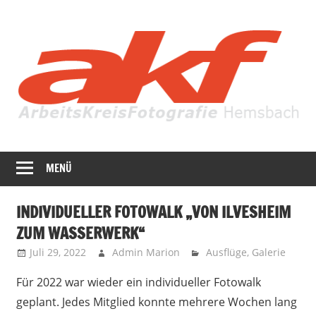
Zum
Inhalt
springen
Fotografie
AKF
in
MENÜ
Hemsbach
ihrer
ganzen
INDIVIDUELLER FOTOWALK „VON ILVESHEIM
Vielfalt
ZUM WASSERWERK“
Juli 29, 2022
Admin Marion
Ausflüge
,
Galerie
Für 2022 war wieder ein individueller Fotowalk
geplant. Jedes Mitglied konnte mehrere Wochen lang