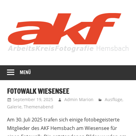
Zum
Inhalt
springen
Fotografie
AKF
in
MENÜ
Hemsbach
ihrer
ganzen
FOTOWALK WIESENSEE
Vielfalt
September 19, 2025
Admin Marion
Ausflüge
,
Galerie
,
Themenabend
Am 30. Juli 2025 trafen sich einige fotobegeisterte
Mitglieder des AKF Hemsbach am Wiesensee für