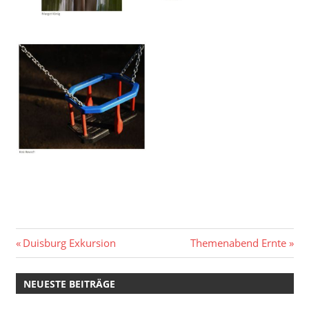
Beitragsnavigation
Vorheriger
Nächster
Duisburg Exkursion
Themenabend Ernte
Beitrag:
Beitrag:
NEUESTE BEITRÄGE