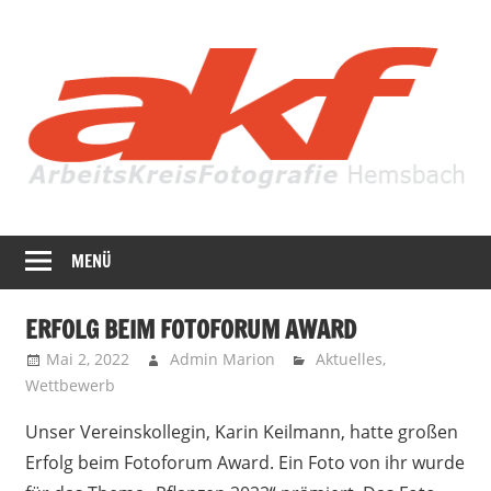
Zum
Inhalt
springen
Fotografie
AKF
in
MENÜ
Hemsbach
ihrer
ganzen
ERFOLG BEIM FOTOFORUM AWARD
Vielfalt
Mai 2, 2022
Admin Marion
Aktuelles
,
Wettbewerb
Unser Vereinskollegin, Karin Keilmann, hatte großen
Erfolg beim Fotoforum Award. Ein Foto von ihr wurde