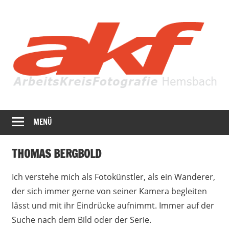
Zum
Inhalt
springen
Fotografie
AKF
in
MENÜ
Hemsbach
ihrer
ganzen
THOMAS BERGBOLD
Vielfalt
Ich verstehe mich als Fotokünstler, als ein Wanderer,
der sich immer gerne von seiner Kamera begleiten
lässt und mit ihr Eindrücke aufnimmt. Immer auf der
Suche nach dem Bild oder der Serie.