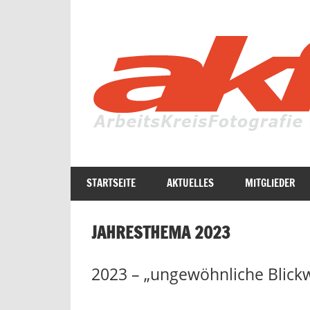
Zum
Inhalt
springen
Fotografie
in
STARTSEITE
AKTUELLES
MITGLIEDER
ihrer
ganzen
Vielfalt
JAHRESTHEMA 2023
2023 – „ungewöhnliche Blickw